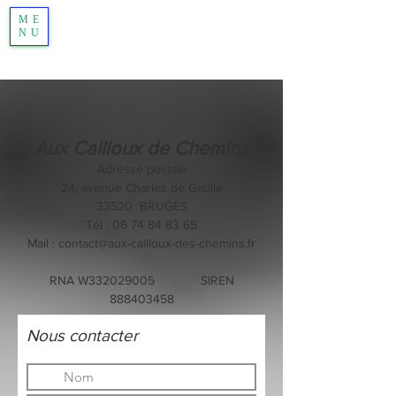
ME
NU
Aux Cailloux de Chemins
Adresse postale
24, avenue Charles de Gaulle
33520 BRUGES
Tél :
06 74 84 83 65
Mail :
contact@aux-cailloux-des-chemins.fr
RNA W332029005 SIREN
888403458
Nous contacter