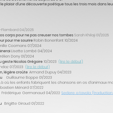
 plaisir d’une découverte poétique tous les trois mois dans leur 
t-Flambard 04/2025
os corps pour ne pas creuser nos tombes
Sarah Khilaji 01/2025
eur pour me sourire
Robin Bonenfant 10/2024
ille Coomans
07/2024
uinerai
Lisette Lombé 04/2024
rélien Dony 01/2024
u geste Nicolas Grégoire
10/2023
(lire le début)
andaz 07/2023
(lire le début)
in, légère croûte
Armand Dupuy 04/2023
rtu
Guillaume Boppe
01/2023
Là où les enfants fabriquent les chansons en os d’animaux ma
bastien Ménard 07/2022
e
Frédérique Germanaud 04/2022
Sedere a ta
vola (traduction
su
Brigitte Giraud 01/2022