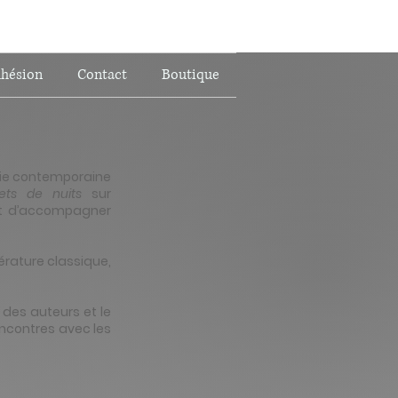
hésion
Contact
Boutique
sie contemporaine
lets de nuits
sur
 et d’accompagner
térature classique,
 des auteurs et le
ncontres avec les