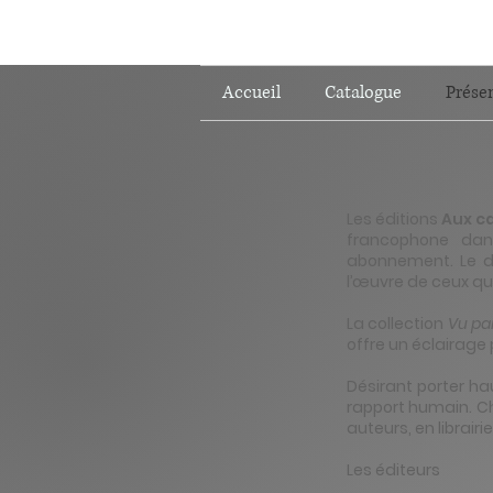
Accueil
Catalogue
Prése
​​Les éditions
Aux c
francophone dans
abonnement. Le dé
l’œuvre de ceux qui
La collection
Vu pa
offre un éclairage 
Désirant porter ha
rapport humain. Ch
auteurs, en librairie
Les éditeurs