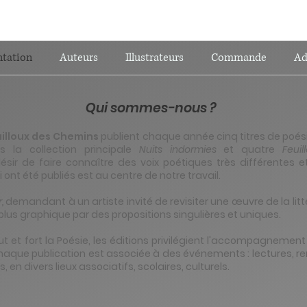
ntation
Auteurs
Illustrateurs
Commande
Ad
Qui sommes-nous ?
ailloux des Chemins
publient chaque année cinq titres de poé
 la collection principale
Nuits indormies
et quatre
Feuil
sir de faire connaître des voix poétiques très différentes
 ont été publiés est au centre de notre travail.
r,
demandant à un artiste invité
de revisiter une œuvre de la lit
plus graphique par des propositions singulières et uniques.
ut et fort la Poésie, les éditions privilégient l'accompagnement
aque publication est associée à des événements : lectures, re
s, en divers lieux associatifs, scolaires, culturels.