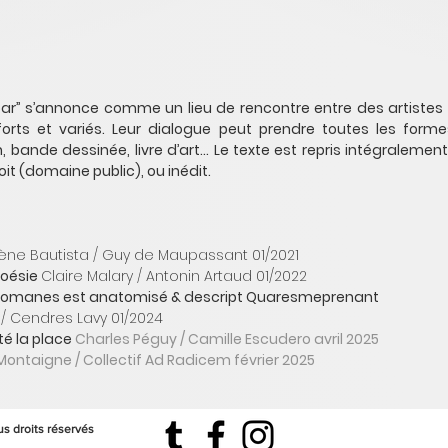
 par” s’annonce comme un lieu de rencontre entre des artistes 
s forts et variés. Leur dialogue peut prendre toutes les for
tion, bande dessinée, livre d’art… Le texte est repris intégralemen
droit (domaine public), ou inédit.
ène Bautista / Guy de Mau
passant 01/2021
poésie
Claire Malary / Antonin Artaud 01/2022
omanes est anatomisé & descript Quaresmeprenant
 / Cendres Lavy 01/2024
té la place
Charles Péguy / Camille Escudero avril 2025
Montaigne / Collectif Ad Radicem février 2025
s droits réservés