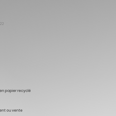
22
 en papier recyclé
ent ou vente