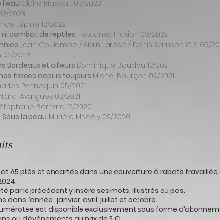
e l'eau
Claire Massart 05/2023
02/2023
nce Lépine 12/2022
 ni combat de reptiles
Heptanes Fraxion 09/2022
omnies
Jean Coulombe / Alain Larose / Denis Samson CLS 05/20
 02/2022
 Bordeaux et ailleurs
Dominique Boudou 12/2021
 nos traces depuis toujours
Michel Bourçon 09/2021
arles Pennequin 05/2021
otard-Avargues 03/2021
S
téphane Bernard 12/2020
de Sous la peau
M
urièle Modély 09/2020
uits
mat A5 pliés et encartés dans une couverture à rabats travaillée
 2024.
é par le précédent y insère ses mots, illustrés ou pas.
dans l’année : janvier, avril, juillet et octobre.
numérotée est disponible exclusivement sous forme d’abonnem
lons ou d’évènements au prix de 5 €.