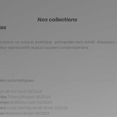
Nos collections
ies
 propose un corpus poétique principalement inédit, d’auteurs
leur expressivité, le plus souvent contemporains.
an-Marc Flahaut / Frédérick Houdaer mai 2025
ques Marimbert mai 2025
ules automatiques
Rolaphton Mercure / Ricardo Boucher février 
kk décembre 2024
an dit Remoux 09/2024
ades
Thierry Roquet 05/2024
temps
Matthieu Lorin 02/2024
mers
Louis-Axel Monlouis Elmin 12/2023
ive
Maxence Amiel
09/2023