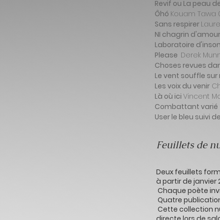
Revif ou La peau d
Ôhó
Kouam Tawa 
Sans respirer
Laure
NI chagrin d'amour
Laboratoire d'ins
Please
Derek Munn
Choses revues dans
Le vent souffle sur
Les voix du venir
Ch
Là où ici
Vincent M
Combattant varié
User le bleu suivi 
Feuillets de n
Deux feuillets for
à partir de janvier
Chaque poète invit
Quatre publications 
Cette collection 
directe lors de sa