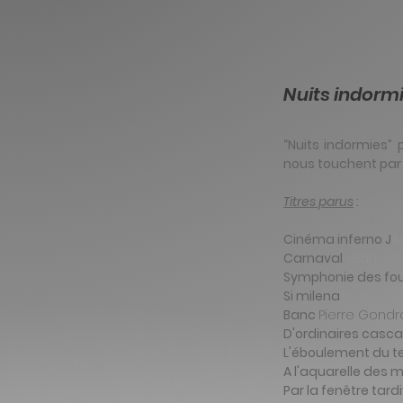
Nuits indorm
“Nuits indormies”
nous touchent par 
Titres parus
:
Cinéma inferno J
e
Carnaval
Jean-Jac
Symphonie des fo
​Si milena
Lembe Lo
Banc
Pierre Gondr
D'ordinaires casc
L'éboulement du 
A l'aquarelle des 
Par la fenêtre tard