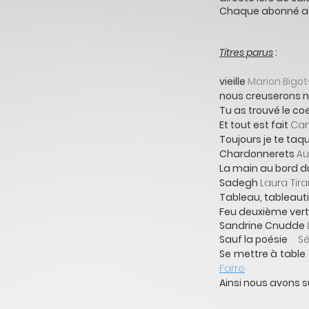
Chaque abonné a le
Titres parus
:
vieille
Marion
Bigo
nous creuserons n
Tu as trouvé le co
Et tout est fait
Cam
Toujours je te taq
Chardonnerets
Au
La main au bord d
Sadegh
Laura Tir
Tableau, tableaut
Feu deuxième ve
Sandrine Cnudde
Sauf la poésie
Sé
Se mettre à tabl
Farre
Ainsi nous avons 