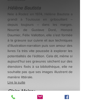
Hélène Bautista
Née à Rodez en 1974, Hélène Bautista a
grandi à Toulouse en gribouillant –
depuis toujours – dans les marges.
Nourrie de Gustave Doré, Honoré
Daumier, Félix Vallotton, elle s’est formée
à la gravure sur cuivre et aux techniques
d’illustration-narration puis son amour des
livres l’a très vite poussée à explorer les
potentialités de l’édition. Cela dit, même si
aujourd’hui ses gravures sèchent sur des
étendoirs fixés à sa bibliothèque, elle ne
souhaite pas que ses images illustrent de
manière littérale.
Lire la suite
Claire Malary
Originaire de Rennes où elle a passé un
bac Arts appliqués, puis elle est partie
faire des études d’Arts graphiques à