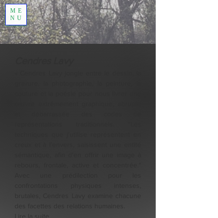
ME
NU
Cendres Lavy
« Cendres Lavy jongle entre le dessin, la
gravure, la photographie, la peinture, la
couture et la poésie pour nous livrer une
œuvre extrêmement graphique, abrupte
et débarrassée des codes de
représentations traditionnels. "Les
techniques que j'utilise représentent en
creux et à l’envers, saisissent une entité
sémantique, afin d'en offrir une image à
rebours, frontale, active et concentrée."
Avec une prédilection pour les
confrontations physiques intenses,
brutales, Cendres Lavy examine chacune
des facettes des relations humaines.
Lire la suite