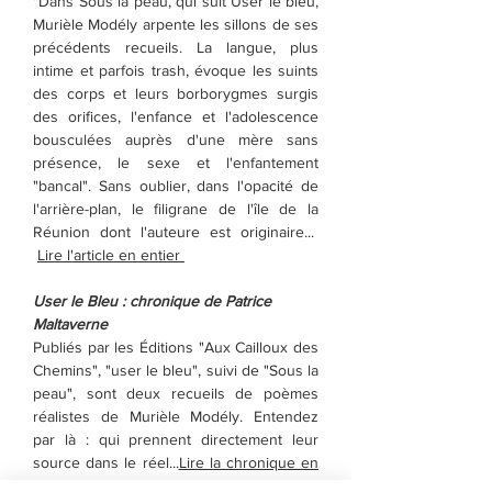
"Dans Sous la peau, qui suit User le bleu,
Murièle Modély arpente les sillons de ses
précédents recueils. La langue, plus
intime et parfois trash, évoque les suints
des corps et leurs borborygmes surgis
des orifices, l'enfance et l'adolescence
bousculées auprès d'une mère sans
présence, le sexe et l'enfantement
"bancal". Sans oublier, dans l'opacité de
l'arrière-plan, le filigrane de l'île de la
Réunion dont l'auteure est originaire...
Lire l'article en entier
User le Bleu : chronique de Patrice
Maltaverne
Publiés par les Éditions "Aux Cailloux des
Chemins", "user le bleu", suivi de "Sous la
peau", sont deux recueils de poèmes
réalistes de Murièle Modély. Entendez
par là : qui prennent directement leur
source dans le réel
...
Lire la chronique en
entier