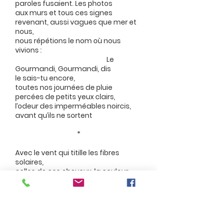
paroles fusaient. Les photos
aux murs et tous ces signes
revenant, aussi vagues que mer et
nous,
nous répétions le nom où nous
vivions :
Le
Gourmandi, Gourmandi, dis
le sais-tu encore,
toutes nos journées de pluie
percées de petits yeux clairs,
l’odeur des imperméables noircis,
avant qu’ils ne sortent
*
Avec le vent qui titille les fibres
solaires,
celles de ces cheveux, la couleur
du pain de peau où brûlent des yeux
de toi, ombre bleue, à l’autre, cœur
vert
quelle saison encore vécue sous