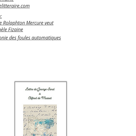
elitteraire.com
:
que Rolaphton Mercure veut
hèle Fizaine
onie des foules automatiques