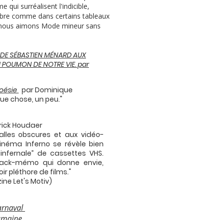
 qui surréalisent l'indicible,
ibre comme dans certains tableaux
ue nous aimons Mode mineur sans
 DE SÉBASTIEN MÉNARD AUX
I POUMON DE NOTRE VIE. par
oésie
par Dominique
ue chose, un peu."
rick Houdaer
lles obscures et aux vidéo-
Cinéma Inferno se révèle bien
infernale” de cassettes VHS.
hback-mémo qui donne envie,
ir pléthore de films."
ne Let's Motiv)
arnaval
humaine