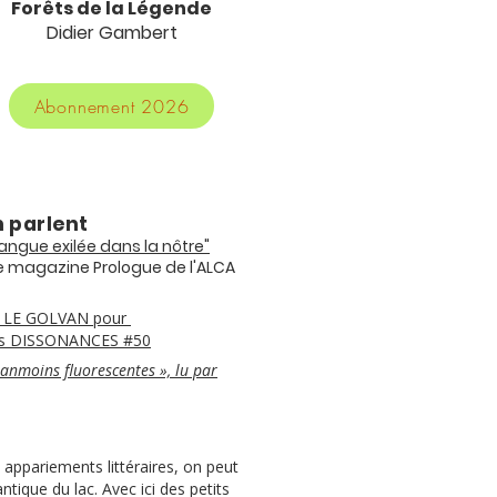
Forêts de la Légende
Didier Gambert
Abonnement 2026
n parlent
langue exilée dans la nôtre"
le magazine Prologue de l'ALCA
s LE GOLVAN pour
ns DISSONANCES #50
anmoins fluorescentes », lu par
 appariements littéraires, on peut
tique du lac. Avec ici des petits