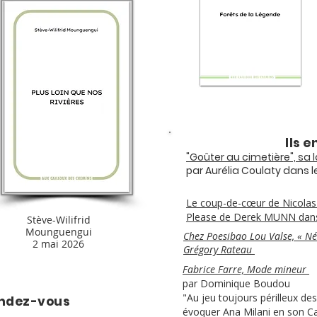
Ils e
"Goûter au cimetière", sa 
par Aurélia Coulaty dans 
Le coup-de-cœur de Nicola
Please de Derek MUNN da
Stève-Wilifrid
Mounguengui
Chez Poesibao Lou Valse, « Né
2 mai 2026
Grégory Rateau
Fabrice Farre, Mode mineur
par Dominique Boudou
"Au jeu toujours périlleux des
endez-vous
évoquer Ana Milani en son Can