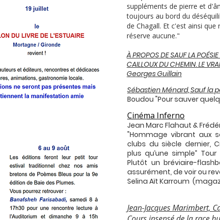
suppléments de pierre et d'âme
toujours au bord du déséquil
de Chagall. Et c'est ainsi q
réserve aucune."
À PROPOS DE SAUF LA POÉSIE
CAILLOUX DU CHEMIN. LE VRA
Georges Guillain
Sébastien Ménard, Sauf la p
Boudou "Pour sauver quelq
Cinéma Inferno
Jean Marc Flahaut & Frédé
"Hommage vibrant aux sa
clubs du siècle dernier, 
plus qu’une simple” Tour 
Plutôt un bréviaire-flas
assurément, de voir ou revo
Selina Aït Karroum (magazi
Jean-Jacques Marimbert, C
Cours insensé de la race 