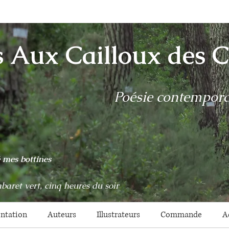
s Aux Cailloux des 
Poésie contemporai
é mes bottines
baret vert, cinq heures du soir
entation
Auteurs
Illustrateurs
Commande
A